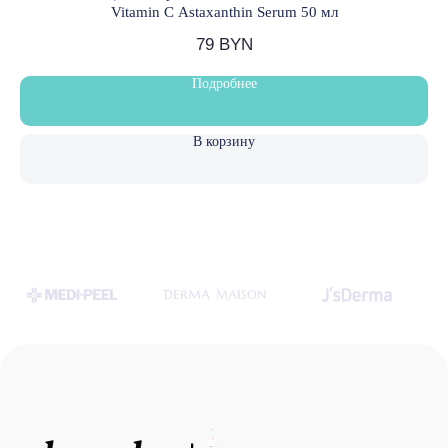
Vitamin C Astaxanthin Serum 50 мл
Частное торговое унитарное предприятие
«Лавли Косметика»
79
BYN
УНП 591627688
Свидетельство о государственной регистрации:
№ 0232812 от 04.04.2025 г.
Подробнее
Зарегистрировано в Торговом реестре Республики
Беларусь № 750260 от 29.05.2025 г.
В корзину
Политика конфиденциальности
© LOVELY SKIN 2021
Разработка сайта