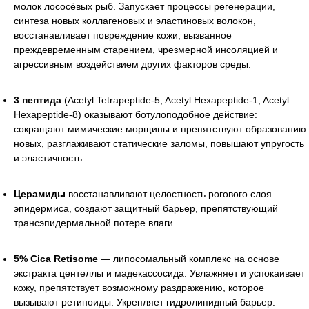
молок лососёвых рыб. Запускает процессы регенерации,
синтеза новых коллагеновых и эластиновых волокон,
восстанавливает повреждение кожи, вызванное
преждевременным старением, чрезмерной инсоляцией и
агрессивным воздействием других факторов среды.
3 пептида
(Acetyl Tetrapeptide-5, Acetyl Hexapeptide-1, Acetyl
Hexapeptide-8) оказывают ботулоподобное действие:
сокращают мимические морщины и препятствуют образованию
новых, разглаживают статические заломы, повышают упругость
и эластичность.
Церамиды
восстанавливают целостность рогового слоя
эпидермиса, создают защитный барьер, препятствующий
трансэпидермальной потере влаги.
5% Cica Retisome
— липосомальный комплекс на основе
экстракта центеллы и мадекассосида. Увлажняет и успокаивает
кожу, препятствует возможному раздражению, которое
вызывают ретиноиды. Укрепляет гидролипидный барьер.