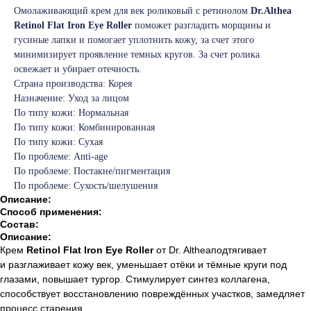
Омолаживающий крем для век роликовый с ретинолом
Dr.Althea
Retinol Flat Iron Eye Roller
поможет разгладить морщины и
гусиные лапки и помогает уплотнить кожу, за счет этого
минимизирует проявление темных кругов. За счет ролика
освежает и убирает отечность.
Страна производства: Корея
Назначение: Уход за лицом
По типу кожи: Нормальная
По типу кожи: Комбинированная
По типу кожи: Сухая
По проблеме: Anti-age
По проблеме: Постакне/пигментация
По проблеме: Сухость/шелушения
Описание:
Способ применения:
Состав:
Описание:
Крем
Retinol Flat Iron Eye Roller
от Dr. Altheaподтягивает
и разглаживает кожу век, уменьшает отёки и тёмные круги под
глазами, повышает тургор. Стимулирует синтез коллагена,
способствует восстановлению повреждённых участков, замедляет
процесс старения.