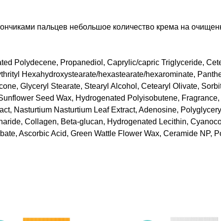
ончиками пальцев небольшое количество крема на очищенн
 Polydecene, Propanediol, Caprylic/capric Triglyceride, Cetear
thrityl Hexahydroxystearate/hexastearate/hexarominate, Panthe
one, Glyceryl Stearate, Stearyl Alcohol, Cetearyl Olivate, Sorbi
nflower Seed Wax, Hydrogenated Polyisobutene, Fragrance, Oil
tract, Nasturtium Nasturtium Leaf Extract, Adenosine, Polyglyce
ccharide, Collagen, Beta-glucan, Hydrogenated Lecithin, Cyanoc
orbate, Ascorbic Acid, Green Wattle Flower Wax, Ceramide NP, 