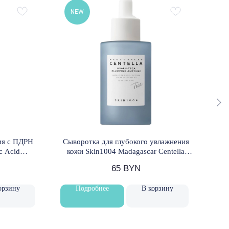
NEW
N
ия с ПДРН
Сыворотка для глубокого увлажнения
Сыв
c Acid
кожи Skin1004 Madagascar Centella
NAD
oam 150 мл
Hyalu-Teca Plumping Ampoule 50 мл
65
BYN
орзину
Подробнее
В корзину
ОБРАТНАЯ СВЯЗЬ
+375 33 321 73 65