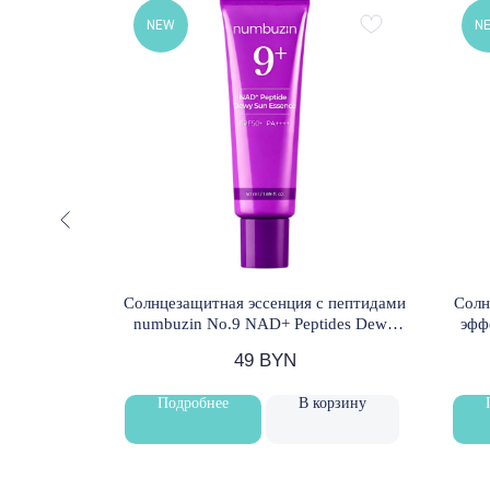
NEW
N
оротка Dr.
Солнцезащитная эссенция с пептидами
Солн
 30 мл
numbuzin No.9 NAD+ Peptides Dewy
эффе
Sun Essence SPF50+ PA+++ 50 мл
S
49
BYN
орзину
Подробнее
В корзину
% SALE
Новинки
Лучшие бренды корейской