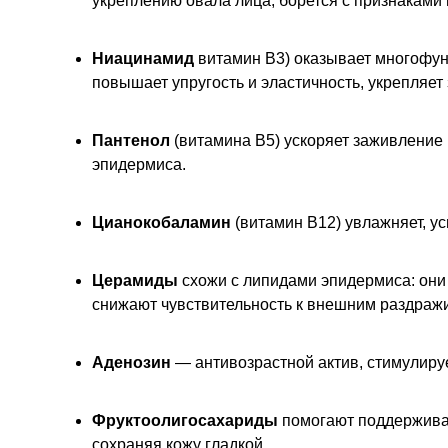
укреплению овала лица, борется с признаками 
Ниацинамид
витамин B3) оказывает многофунк
повышает упругость и эластичность, укрепляет
Пантенол
(витамина B5) ускоряет заживление
эпидермиса.
Цианокобаламин
(витамин B12) увлажняет, у
Церамиды
схожи с липидами эпидермиса: они
снижают чувствительность к внешним раздраж
Аденозин
— антивозрастной актив, стимулируе
Фруктоолигосахариды
помогают поддерживат
сохраняя кожу гладкой.