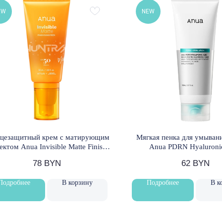
EW
NEW
цезащитный крем с матирующим
Мягкая пенка для умыван
ктом Anua Invisible Matte Finish
Anua PDRN Hyaluroni
unscreen SPF50+ PA++++ 50 мл
Moisturizing Cleansing F
78
BYN
62
BYN
Подробнее
В корзину
Подробнее
В к
Доставка и оплата
Обмен и возврат