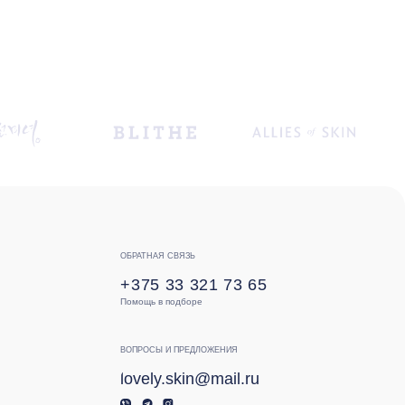
Помощь в подборе
ВОПРОСЫ И ПРЕДЛОЖЕНИЯ
lovely.skin@mail.ru
Частное торговое унитарное предприятие
«Лавли Косметика»
УНП 591627688
Свидетельство о государственной регистрации:
№ 0232812 от 04.04.2025 г.
Зарегистрировано в Торговом реестре Республики
Беларусь № 750260 от 29.05.2025 г.
Разработка сайта