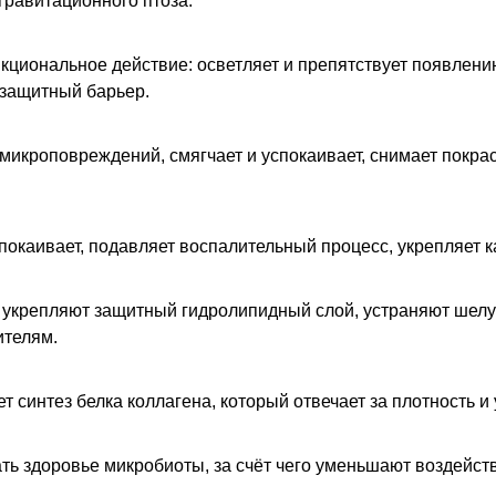
гравитационного птоза.
циональное действие: осветляет и препятствует появлени
 защитный барьер.
 микроповреждений, смягчает и успокаивает, снимает покр
спокаивает, подавляет воспалительный процесс, укрепляет к
 укрепляют защитный гидролипидный слой, устраняют шелу
ителям.
т синтез белка коллагена, который отвечает за плотность и 
ь здоровье микробиоты, за счёт чего уменьшают воздейст