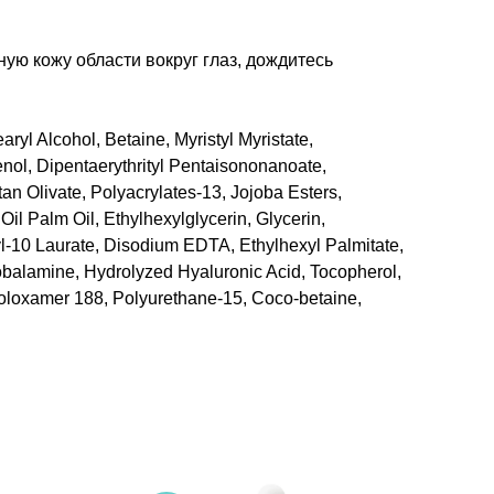
ую кожу области вокруг глаз, дождитесь
yl Alcohol, Betaine, Myristyl Myristate,
nol, Dipentaerythrityl Pentaisononanoate,
tan Olivate, Polyacrylates-13, Jojoba Esters,
 Palm Oil, Ethylhexylglycerin, Glycerin,
ryl-10 Laurate, Disodium EDTA, Ethylhexyl Palmitate,
obalamine, Hydrolyzed Hyaluronic Acid, Tocopherol,
Poloxamer 188, Polyurethane-15, Coco-betaine,