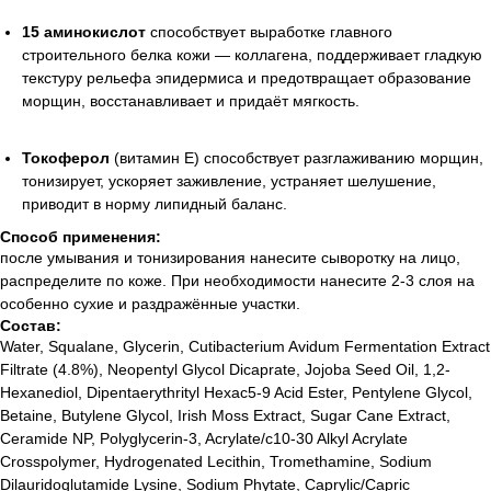
15 аминокислот
способствует выработке главного
строительного белка кожи — коллагена, поддерживает гладкую
текстуру рельефа эпидермиса и предотвращает образование
морщин, восстанавливает и придаёт мягкость.
Токоферол
(витамин E) способствует разглаживанию морщин,
тонизирует, ускоряет заживление, устраняет шелушение,
приводит в норму липидный баланс.
Способ применения:
после умывания и тонизирования нанесите сыворотку на лицо,
распределите по коже. При необходимости нанесите 2-3 слоя на
особенно сухие и раздражённые участки.
Состав:
Water, Squalane, Glycerin, Cutibacterium Avidum Fermentation Extract
Filtrate (4.8%), Neopentyl Glycol Dicaprate, Jojoba Seed Oil, 1,2-
Hexanediol, Dipentaerythrityl Hexac5-9 Acid Ester, Pentylene Glycol,
Betaine, Butylene Glycol, Irish Moss Extract, Sugar Cane Extract,
Ceramide NP, Polyglycerin-3, Acrylate/c10-30 Alkyl Acrylate
Crosspolymer, Hydrogenated Lecithin, Tromethamine, Sodium
Dilauridoglutamide Lysine, Sodium Phytate, Caprylic/Capric