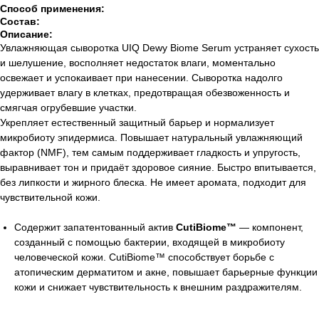
Способ применения:
Состав:
Описание:
Увлажняющая сыворотка UIQ Dewy Biome Serum устраняет сухость
и шелушение, восполняет недостаток влаги, моментально
освежает и успокаивает при нанесении. Сыворотка надолго
удерживает влагу в клетках, предотвращая обезвоженность и
смягчая огрубевшие участки.
Укрепляет естественный защитный барьер и нормализует
микробиоту эпидермиса. Повышает натуральный увлажняющий
фактор (NMF), тем самым поддерживает гладкость и упругость,
выравнивает тон и придаёт здоровое сияние. Быстро впитывается,
без липкости и жирного блеска. Не имеет аромата, подходит для
чувствительной кожи.
Содержит запатентованный актив
CutiBiome™
— компонент,
созданный с помощью бактерии, входящей в микробиоту
человеческой кожи. CutiBiome™ способствует борьбе с
атопическим дерматитом и акне, повышает барьерные функции
кожи и снижает чувствительность к внешним раздражителям.