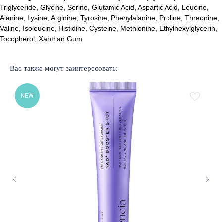
Triglyceride, Glycine, Serine, Glutamic Acid, Aspartic Acid, Leucine,
Лучшие бренды корейской
и европейской косметики
Alanine, Lysine, Arginine, Tyrosine, Phenylalanine, Proline, Threonine,
Valine, Isoleucine, Histidine, Cysteine, Methionine, Ethylhexylglycerin,
% SALE
Доставка и оплата
Tocopherol, Xanthan Gum
Новинки
Обмен и возврат
Бренды
Публичная оферта
Уход за лицом
Подарочный сертификат
Вас также могут заинтересовать:
Уход за волосами
Наше образование
Уход за телом
NEW
Подобрать уход
ОБРАТНАЯ СВЯЗЬ
+375 33 321 73 65
Помощь в подборе
ВОПРОСЫ И ПРЕДЛОЖЕНИЯ
lovely.skin@mail.ru