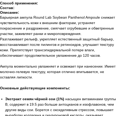
Способ применения:
Состав:
Описание:
Барьерная ампула Round Lab Soybean Panthenol Ampoule снижает
чувствительность кожи к внешним факторам, устраняет
покраснение и раздражение, смягчает огрубевшие и обветренные
участки, заживляет ранки и микроповреждения.
Разглаживает рельеф, укрепляет естественный защитный барьер,
восстанавливает после пилингов и ретиноидов, улучшает текстуру
кожи. Препятствует трансэпидермальной потере влаги,
обеспечивает продолжительное увлажнение до 120 часов.
Ампула моментально увлажняет и освежает при нанесении. Имеет
молочно-гелевую текстуру, которая отлично впитывается, не
оставляя липкости.
Основные действующие компоненты:
Экстракт семян чёрной сои (1%)
насыщен витаминами группы
B, содержит в 19.5 раз больше антоцианов и изофлавонов, чем
другие виды сои. Борется с оксидативным стрессом, повышает
выработку коллагена и гиалуроновой кислоты, оказывает