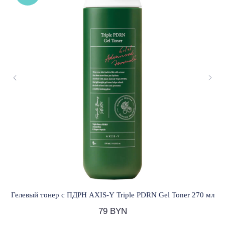
ОБРАТНАЯ СВЯЗЬ
+375 33 321 73 65
Помощь в подборе
ВОПРОСЫ И ПРЕДЛОЖЕНИЯ
lovely.skin@mail.ru
Будьте в курсе, подпишитесь
на рассылку новостей
›
Частное торговое унитарное предприятие
«Лавли Косметика»
УНП 591627688
Свидетельство о государственной регистрации:
№ 0232812 от 04.04.2025 г.
Зарегистрировано в Торговом реестре Республики
Беларусь № 750260 от 29.05.2025 г.
Гелевый тонер с ПДРН AXIS-Y Triple PDRN Gel Toner 270 мл
79
BYN