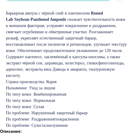
Барьерная ампула с чёрной соей и пантенолом
Round
Lab Soybean Panthenol Ampoule
снижает чувствительность кожи
к внешним факторам, устраняет покраснение и раздражение,
смягчает огрубевшие и обветренные участки. Разглаживает
рельеф, укрепляет естественный защитный барьер,
восстанавливает после пилингов и ретиноидов, улучшает текстуру
кожи. Обеспечивает продолжительное увлажнение до 120 часов.
Содержит пантенол, заключённый в капсулы-ниосомы, а также
экстракт чёрной сои, церамиды, холестерол, гликосфинголипиды,
аденозин, экстракты вяза Давида и амаранта, гиалуроновую
кислоту.
Страна производства: Корея
Назначение: Уход за лицом
По типу кожи: Комбинированная
По типу кожи: Нормальная
По типу кожи: Сухая
По проблеме: Нарушенный защитный барьер
По проблеме: Раздражения/покраснения
По проблеме: Сухость/шелушения
Описание: