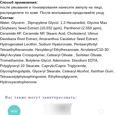
Способ применения:
после умывания и тонизирования нанесите ампулу на лицо,
распределите по коже. После впитывания продолжайте уход.
Состав:
Water, Glycerin , Dipropylene Glycol, 1,2-Hexanediol, Glycine Max
(Soybean) Seed Extract (10,032 ppm), Panthenol (2,550 ppm),
Ceramide AP, Ceramide NP, Stearic Acid, Cholesterol, Ulmus
Davidiana Root Extract, Amaranthus Caudatus Seed Extract,
Hydrogenated Lecithin, Sodium Hyaluronate, Pentaerythrityl
Лучшие бренды корейской
Tetraethylhexanoate, Hexyldecyl Ethylhexanoate, Acrylates/C10-30
и европейской косметики
Alkyl Acrylate Crosspolymer, Cetearyl Olivate , Sorbitan Olivate,
Tromethamine, Butylene Glycol, Adenosine, Disodium EDTA,
% SALE
Доставка и оплата
Polyglyceryl-10 Stearate, Caprylic/Capric Triglyceride,
Новинки
Обмен и возврат
Glycosphingolipids, Glyceryl Stearate, Cetearyl Alcohol, Xanthan Gum,
Бренды
Публичная оферта
Tetraacetylphytosphingosine, Ethylhexylglycerin,
Уход за лицом
Подарочный сертификат
Hydroxyacetophenone
Уход за волосами
Наше образование
Уход за телом
Вас также могут заинтересовать:
Подобрать уход
NEW