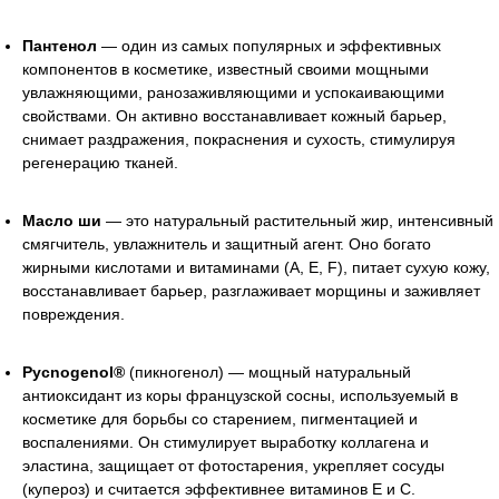
Пантенол
— один из самых популярных и эффективных
компонентов в косметике, известный своими мощными
увлажняющими, ранозаживляющими и успокаивающими
свойствами. Он активно восстанавливает кожный барьер,
снимает раздражения, покраснения и сухость, стимулируя
регенерацию тканей.
Масло ши
— это натуральный растительный жир, интенсивный
смягчитель, увлажнитель и защитный агент. Оно богато
жирными кислотами и витаминами (A, E, F), питает сухую кожу,
восстанавливает барьер, разглаживает морщины и заживляет
повреждения.
Pycnogenol®
(пикногенол) — мощный натуральный
антиоксидант из коры французской сосны, используемый в
косметике для борьбы со старением, пигментацией и
воспалениями. Он стимулирует выработку коллагена и
эластина, защищает от фотостарения, укрепляет сосуды
(купероз) и считается эффективнее витаминов E и C.