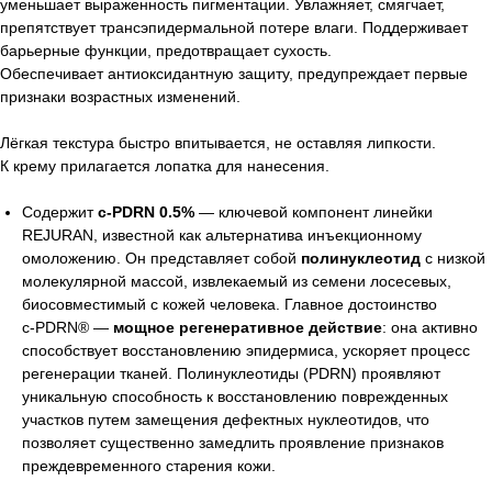
уменьшает выраженность пигментации. Увлажняет, смягчает,
препятствует трансэпидермальной потере влаги. Поддерживает
барьерные функции, предотвращает сухость.
Обеспечивает антиоксидантную защиту, предупреждает первые
признаки возрастных изменений.
Лёгкая текстура быстро впитывается, не оставляя липкости.
К крему прилагается лопатка для нанесения.
Содержит
c-PDRN 0.5%
— ключевой компонент линейки
REJURAN, известной как альтернатива инъекционному
омоложению. Он представляет собой
полинуклеотид
с низкой
молекулярной массой, извлекаемый из семени лосесевых,
биосовместимый с кожей человека. Главное достоинство
c‑PDRN® —
мощное регенеративное действие
: она активно
способствует восстановлению эпидермиса, ускоряет процесс
регенерации тканей. Полинуклеотиды (PDRN) проявляют
уникальную способность к восстановлению поврежденных
участков путем замещения дефектных нуклеотидов, что
позволяет существенно замедлить проявление признаков
преждевременного старения кожи.