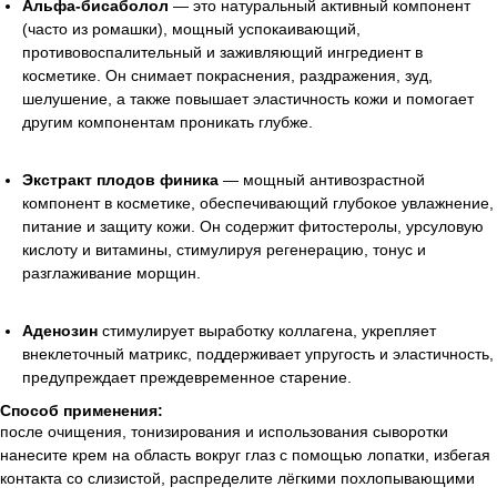
Альфа-бисаболол
— это натуральный активный компонент
(часто из ромашки), мощный успокаивающий,
противовоспалительный и заживляющий ингредиент в
косметике. Он снимает покраснения, раздражения, зуд,
шелушение, а также повышает эластичность кожи и помогает
другим компонентам проникать глубже.
Экстракт плодов финика
— мощный антивозрастной
компонент в косметике, обеспечивающий глубокое увлажнение,
питание и защиту кожи. Он содержит фитостеролы, урсуловую
кислоту и витамины, стимулируя регенерацию, тонус и
разглаживание морщин.
Аденозин
стимулирует выработку коллагена, укрепляет
внеклеточный матрикс, поддерживает упругость и эластичность,
предупреждает преждевременное старение.
Лучшие бренды корейской
и европейской косметики
Способ применения:
после очищения, тонизирования и использования сыворотки
% SALE
Доставка и оплата
нанесите крем на область вокруг глаз с помощью лопатки, избегая
Новинки
Обмен и возврат
контакта со слизистой, распределите лёгкими похлопывающими