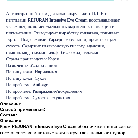
Антивозрастной крем для кожи вокруг глаз с ПДРН и
пептидами
REJURAN Intensive Eye Cream
восстанавливает,
увлажняет, помогает уменьшить выраженность морщин и
пигментации. Стимулирует выработку коллагена, повышает
тургор. Поддерживает барьерные функции, предотвращает
сухость. Содержит гиалуроновую кислоту, аденозин,
ниацинамид, сквалан, альфа-бисаболол, пуллулан.
Страна производства: Корея
Назначение: Уход за лицом
По типу кожи: Нормальная
По типу кожи: Сухая
По проблеме: Anti-age
По проблеме: Раздражения/покраснения
По проблеме: Сухость/шелушения
Описание:
Способ применения:
Состав:
Описание:
Крем
REJURAN Intensive Eye Cream
обеспечивает интенсивное
восстановление и питание кожи вокруг глаз, повышает тургор,