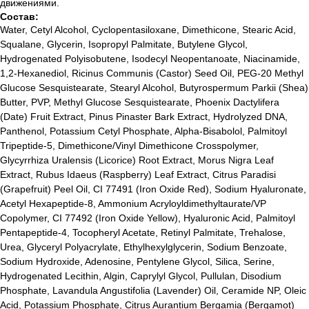
Бренды
движениями.
Публичная оферта
Состав:
Уход за лицом
Подарочный сертификат
Water, Cetyl Alcohol, Cyclopentasiloxane, Dimethicone, Stearic Acid,
Уход за волосами
Наше образование
Squalane, Glycerin, Isopropyl Palmitate, Butylene Glycol,
Уход за телом
Hydrogenated Polyisobutene, Isodecyl Neopentanoate, Niacinamide,
1,2-Hexanediol, Ricinus Communis (Castor) Seed Oil, PEG-20 Methyl
Glucose Sesquistearate, Stearyl Alcohol, Butyrospermum Parkii (Shea)
Подобрать уход
Butter, PVP, Methyl Glucose Sesquistearate, Phoenix Dactylifera
(Date) Fruit Extract, Pinus Pinaster Bark Extract, Hydrolyzed DNA,
Panthenol, Potassium Cetyl Phosphate, Alpha-Bisabolol, Palmitoyl
ОБРАТНАЯ СВЯЗЬ
Tripeptide-5, Dimethicone/Vinyl Dimethicone Crosspolymer,
+375 33 321 73 65
Glycyrrhiza Uralensis (Licorice) Root Extract, Morus Nigra Leaf
Помощь в подборе
Extract, Rubus Idaeus (Raspberry) Leaf Extract, Citrus Paradisi
(Grapefruit) Peel Oil, CI 77491 (Iron Oxide Red), Sodium Hyaluronate,
ВОПРОСЫ И ПРЕДЛОЖЕНИЯ
Acetyl Hexapeptide-8, Ammonium Acryloyldimethyltaurate/VP
lovely.skin@mail.ru
Copolymer, CI 77492 (Iron Oxide Yellow), Hyaluronic Acid, Palmitoyl
Pentapeptide-4, Tocopheryl Acetate, Retinyl Palmitate, Trehalose,
Urea, Glyceryl Polyacrylate, Ethylhexylglycerin, Sodium Benzoate,
Будьте в курсе, подпишитесь
Sodium Hydroxide, Adenosine, Pentylene Glycol, Silica, Serine,
на рассылку новостей
Hydrogenated Lecithin, Algin, Caprylyl Glycol, Pullulan, Disodium
Phosphate, Lavandula Angustifolia (Lavender) Oil, Ceramide NP, Oleic
›
Acid, Potassium Phosphate, Citrus Aurantium Bergamia (Bergamot)