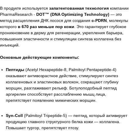
В продукте используется
запатентованная технология
компании
PharmaResearch -
DOT™ (DNA Optimizing Technology)
— это
метод расщепления ДНК лосося для создания
c-PDRN
, молекулы
которого
в 670 раз меньше пор кожи
. Это гарантирует глубокое
проникновение в дерму для регенерации, укрепления барьера,
повышения эластичности и стимуляции синтеза коллагена без
инъекций.
Основные действующие компоненты:
Пептиды
(Acetyl Hexapeptide-8, Palmitoyl Pentapeptide-4)
оказывают антивозрастное действие, стимулируют синтез
коллагеновых и эластиновых волокон, сокращают глубину
морщин, разглаживают рельеф. Ботулоподобный пептид
аргирелин способствует расслаблению мышц лица,
препятствует появлению мимических морщин.
Syn-Coll
(Palmitoyl Tripeptide-5) — пептид, который активирует
продукцию главного структурного белка кожи — коллагена.
Повышает тургор, препятствует птозу.