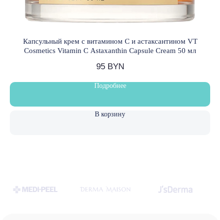
Капсульный крем с витамином С и астаксантином VT
Б
Cosmetics Vitamin C Astaxanthin Capsule Cream 50 мл
95
BYN
Подробнее
В корзину