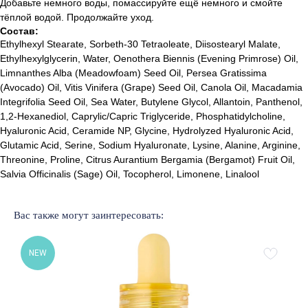
Добавьте немного воды, помассируйте ещё немного и смойте
тёплой водой. Продолжайте уход.
Состав:
Ethylhexyl Stearate, Sorbeth-30 Tetraoleate, Diisostearyl Malate,
Ethylhexylglycerin, Water, Oenothera Biennis (Evening Primrose) Oil,
Limnanthes Alba (Meadowfoam) Seed Oil, Persea Gratissima
(Avocado) Oil, Vitis Vinifera (Grape) Seed Oil, Canola Oil, Macadamia
Integrifolia Seed Oil, Sea Water, Butylene Glycol, Allantoin, Panthenol,
1,2-Hexanediol, Caprylic/Capric Triglyceride, Phosphatidylcholine,
Hyaluronic Acid, Ceramide NP, Glycine, Hydrolyzed Hyaluronic Acid,
Glutamic Acid, Serine, Sodium Hyaluronate, Lysine, Alanine, Arginine,
Threonine, Proline, Citrus Aurantium Bergamia (Bergamot) Fruit Oil,
Salvia Officinalis (Sage) Oil, Tocopherol, Limonene, Linalool
Лучшие бренды корейской
и европейской косметики
Вас также могут заинтересовать:
% SALE
Доставка и оплата
Новинки
Обмен и возврат
Бренды
Публичная оферта
NEW
Уход за лицом
Подарочный сертификат
Уход за волосами
Наше образование
Уход за телом