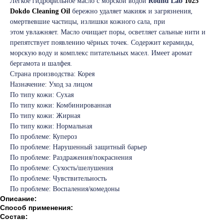
Лёгкое гидрофильное масло с морской водой
Round Lab
1025
Dokdo Cleaning Oil
бережно удаляет макияж и загрязнения,
омертвевшие частицы, излишки кожного сала, при
этом увлажняет. Масло очищает поры, осветляет сальные нити и
препятствует появлению чёрных точек. Содержит керамиды,
морскую воду и комплекс питательных масел. Имеет аромат
бергамота и шалфея.
Страна производства: Корея
Назначение: Уход за лицом
По типу кожи: Сухая
По типу кожи: Комбинированная
По типу кожи: Жирная
По типу кожи: Нормальная
По проблеме: Купероз
По проблеме: Нарушенный защитный барьер
По проблеме: Раздражения/покраснения
По проблеме: Сухость/шелушения
По проблеме: Чувствительность
По проблеме: Воспаления/комедоны
Описание:
Способ применения:
Состав: