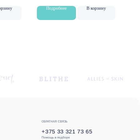
орзину
Подробнее
В корзину
ОБРАТНАЯ СВЯЗЬ
+375 33 321 73 65
Помощь в подборе
ВОПРОСЫ И ПРЕДЛОЖЕНИЯ
lovely.skin@mail.ru
Частное торговое унитарное предприятие
«Лавли Косметика»
УНП 591627688
Свидетельство о государственной регистрации:
№ 0232812 от 04.04.2025 г.
Зарегистрировано в Торговом реестре Республики
Беларусь № 750260 от 29.05.2025 г.
Разработка сайта