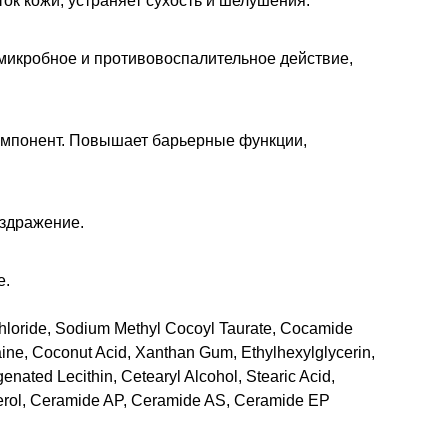
ок кожи, устраняет сухость и шелушения.
микробное и противовоспалительное действие,
омпонент. Повышает барьерные функции,
аздражение.
е.
Chloride, Sodium Methyl Cocoyl Taurate, Cocamide
aine, Coconut Acid, Xanthan Gum, Ethylhexylglycerin,
nated Lecithin, Cetearyl Alcohol, Stearic Acid,
sterol, Ceramide AP, Ceramide AS, Ceramide EP