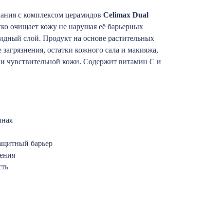
вания с комплексом церамидов
Celimax Dual
гко очищает кожу не нарушая её барьерных
идный слой. Продукт на основе растительных
 загрязнения, остатки кожного сала и макияжа,
 и чувствительной кожи. Содержит витамин С и
нная
ащитный барьер
ения
сть