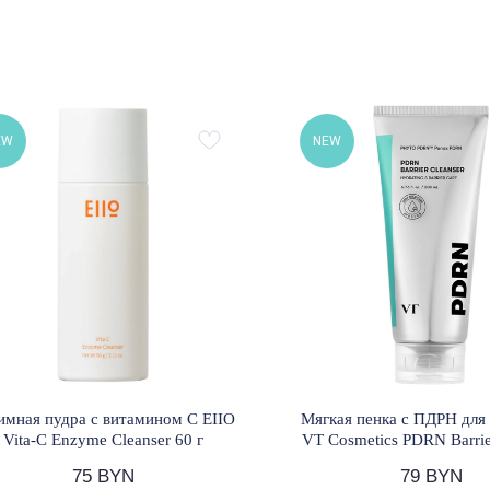
EW
NEW
имная пудра с витамином С EIIO
Мягкая пенка с ПДРН для
Vita-C Enzyme Cleanser 60 г
VT Cosmetics PDRN Barrie
200 мл
75
BYN
79
BYN