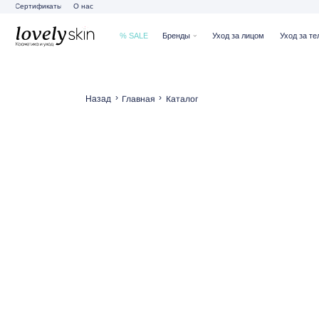
Сертификаты
О нас
% SALE
Бренды
Уход за лицом
Уход за телом
Ух
›
›
Главная
Каталог
Назад