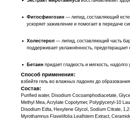
Экстракт миротамнуса
восстанавливает здоро
Фитосфингозин
— липид, составляющий есте
ускоряет заживление и помогает в передаче си
Холестерол
— липид, составляющий часть ба
поддерживает увлажнённость, предотвращает с
Бетаин
придает гладкость и мягкость, надолго
Способ применения:
взбейте гель во влажных ладонях до образовани
Состав:
Purified water, Disodium Cocoamphodiacetate, Glyce
Methyl Mea, Acrylate Copolymer, Polyglyceryl-10 Lau
Disodium Edta, Hexylene Glycol, Sodium Citrate, 1,2
Myrothamnus Flavelifolia Leaf/stem Extract, Cerami