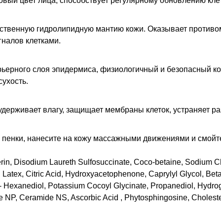
вый цвет лица, способствует регулярному обновлению клет
ственную гидролипидную мантию кожи. Оказывает противо
гналов клетками.
рьерного слоя эпидермиса, физиологичный и безопасный к
ухость.
 удерживает влагу, защищает мембраны клеток, устраняет р
я пенки, нанесите на кожу массажными движениями и смойт
rin, Disodium Laureth Sulfosuccinate, Coco-betaine, Sodium 
 Latex, Citric Acid, Hydroxyacetophenone, Caprylyl Glycol, Bet
- Hexanediol, Potassium Cocoyl Glycinate, Propanediol, Hydroge
de NP, Ceramide NS, Ascorbic Acid , Phytosphingosine, Chole