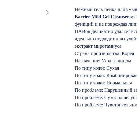
Нежный гель-пенка для умы
Barrier Mild Gel Cleanser
мя
функций и не повреждая лип
ПАВов деликатно удаляет все
идеально подходит для сухой
экстракт миротамнуса.
Страна производства: Корея
Назначение: Уход за лицом
По типу кожи: Сухая
По типу кожи: Комбинирова
По типу кожи: Нормальная
По проблеме: Нарушенный з
По проблеме: Сухость/шелуш
По проблеме: Чувствительно