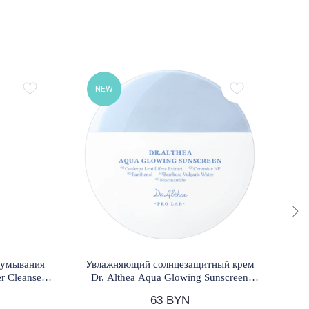
NEW
N
 умывания
Увлажняющий солнцезащитный крем
Мя
r Cleanser
Dr. Althea Aqua Glowing Sunscreen
SPF50+ PA++++ 45 мл
Mo
63
BYN