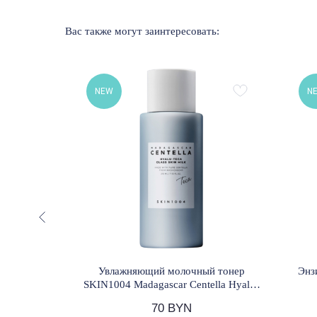
Вас также могут заинтересовать:
NEW
N
 пептидами
Увлажняющий молочный тонер
Энз
ides Dewy
SKIN1004 Madagascar Centella Hyalu-
+ 50 мл
Teca Glass Skin Milk 210 мл
70
BYN