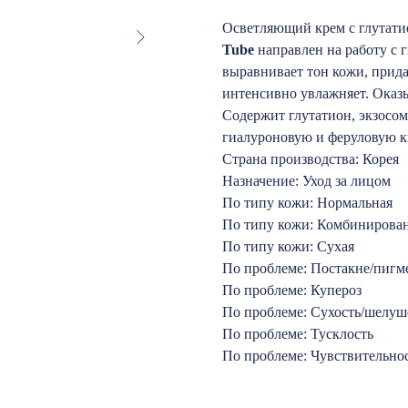
Осветляющий крем с глутат
Tube
направлен на работу с 
выравнивает тон кожи, прида
интенсивно увлажняет. Оказы
Содержит глутатион, экзосом
гиалуроновую и феруловую ки
Страна производства: Корея
Назначение: Уход за лицом
По типу кожи: Нормальная
По типу кожи: Комбинирова
По типу кожи: Сухая
По проблеме: Постакне/пигм
По проблеме: Купероз
По проблеме: Сухость/шелуш
По проблеме: Тусклость
По проблеме: Чувствительно