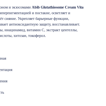
ионом и экзосомами
Abib Glutathiosome Cream Vita
гиперпигментацией и постакне, осветляет и
ёт сияние. Укрепляет барьерные функции,
вает антиоксидантную защиту, восстанавливает.
ы, ниацинамид, витамин С, экстракт центеллы,
слоты, хитозан, токоферол.
нная
ентация
ения
сть