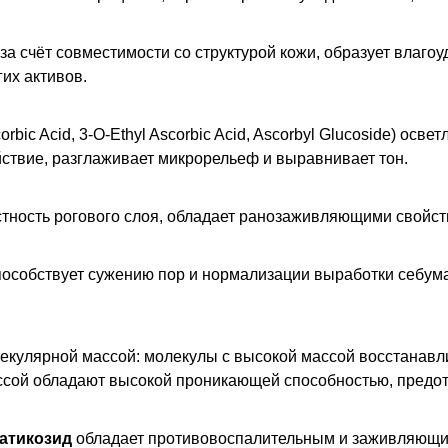
а счёт совместимости со структурой кожи, образует влаго
их активов.
bic Acid, 3-O-Ethyl Ascorbic Acid, Ascorbyl Glucoside) осв
ствие, разглаживает микрорельеф и выравнивает тон.
стность рогового слоя, обладает ранозаживляющими свойст
способствует сужению пор и нормализации выработки себум
екулярной массой: молекулы с высокой массой восстанавл
ссой обладают высокой проникающей способностью, предо
иатикозид
обладает противовоспалительным и заживляющим