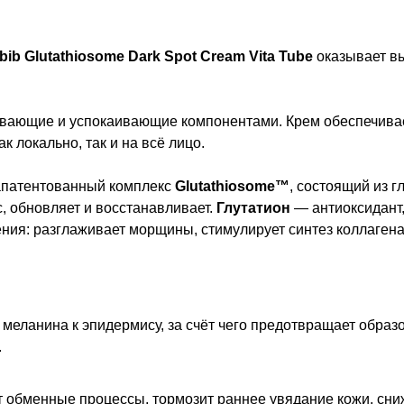
bib Glutathiosome Dark Spot Cream Vita Tube
оказывает в
ивающие и успокаивающие компонентами. Крем обеспечивае
 локально, так и на всё лицо.
апатентованный комплекс
Glutathiosome™
, состоящий из г
, обновляет и восстанавливает.
Глутатион
— антиоксидант,
ния: разглаживает морщины, стимулирует синтез коллагена
 меланина к эпидермису, за счёт чего предотвращает обра
.
ет обменные процессы, тормозит раннее увядание кожи, сн