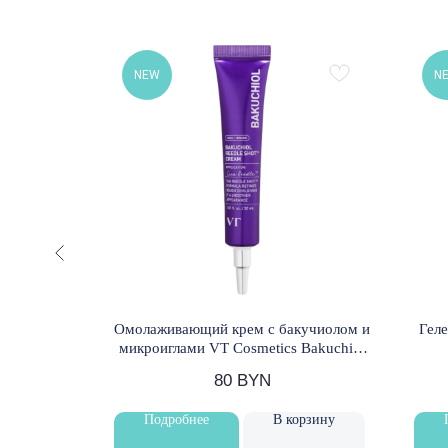
NEW
N
ка с
Омолаживающий крем с бакучиолом и
Геле
 Vitamin C
микроиглами VT Cosmetics Bakuchiol
0 мл
Reedle Shot Cream 30 мл
80
BYN
орзину
Подробнее
В корзину