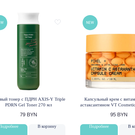
EW
NEW
вый тонер с ПДРН AXIS-Y Triple
Капсульный крем с вита
PDRN Gel Toner 270 мл
астаксантином VT Cosmetic
Astaxanthin Capsule Cre
79
BYN
95
BYN
Подробнее
В корзину
Подробнее
В к