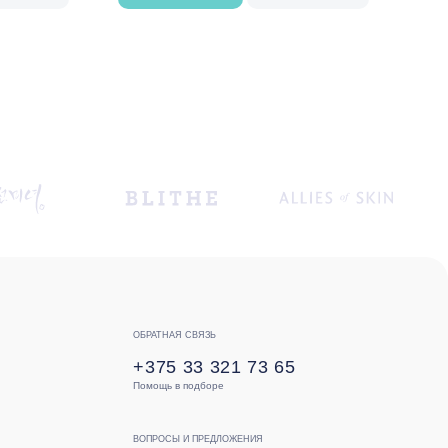
ОБРАТНАЯ СВЯЗЬ
+375 33 321 73 65
Помощь в подборе
ВОПРОСЫ И ПРЕДЛОЖЕНИЯ
lovely.skin@mail.ru
Частное торговое унитарное предприятие
«Лавли Косметика»
УНП 591627688
Свидетельство о государственной регистрации:
№ 0232812 от 04.04.2025 г.
Зарегистрировано в Торговом реестре Республики
Беларусь № 750260 от 29.05.2025 г.
Разработка сайта