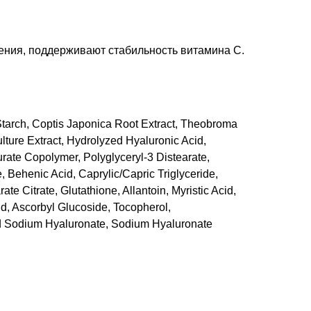
ния, поддерживают стабильность витамина С.
Starch, Coptis Japonica Root Extract, Theobroma
lture Extract, Hydrolyzed Hyaluronic Acid,
urate Copolymer, Polyglyceryl-3 Distearate,
 Behenic Acid, Caprylic/Capric Triglyceride,
te Citrate, Glutathione, Allantoin, Myristic Acid,
id, Ascorbyl Glucoside, Tocopherol,
ed Sodium Hyaluronate, Sodium Hyaluronate