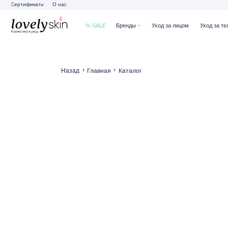
Сертификаты
О нас
% SALE
Бренды
Уход за лицом
Уход за телом
Ух
›
›
Главная
Каталог
Назад