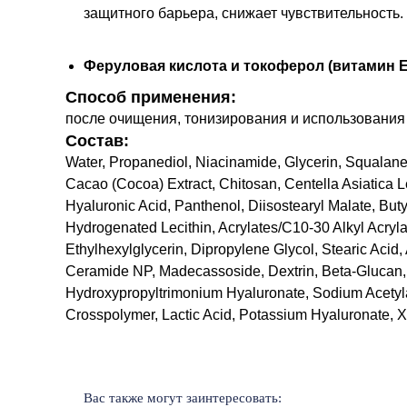
защитного барьера, снижает чувствительность.
Феруловая кислота и токоферол (витамин Е
Способ применения:
после очищения, тонизирования и использования 
Состав:
Water, Propanediol, Niacinamide, Glycerin, Squalane
Cacao (Cocoa) Extract, Chitosan, Centella Asiatica L
Hyaluronic Acid, Panthenol, Diisostearyl Malate, But
Hydrogenated Lecithin, Acrylates/C10-30 Alkyl Acryl
Ethylhexylglycerin, Dipropylene Glycol, Stearic Acid, 
Ceramide NP, Madecassoside, Dextrin, Beta-Glucan, Ch
Hydroxypropyltrimonium Hyaluronate, Sodium Acetyl
Crosspolymer, Lactic Acid, Potassium Hyaluronate, 
Вас также могут заинтересовать: