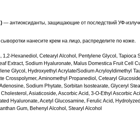
)
— антиоксиданты, защищающие от последствий УФ-излуче
сыворотки нанесите крем на лицо, распределите по коже.
, 1,2-Hexanediol, Cetearyl Alcohol, Pentylene Glycol, Tapioca 
eaf Extract, Sodium Hyaluronate, Malus Domestica Fruit Cell Cu
ylene Glycol, Hydroxyethyl Acrylate/Sodium Acryloyldimethyl Ta
ate Crosspolymer, Aminomethyl Propanediol, Cetearyl Glucoside,
Adenosine, Sodium Phytate, Sorbitan Isostearate, Glyceryl Steara
olesterol, Asiaticoside, Ascorbic Acid, 3-O-Ethyl Ascorbic Ac
ated Hyaluronate, Acetyl Glucosamine, Ferulic Acid, Hydrolyz
Xanthan Gum, Behenyl Alcohol, Stearyl Alcohol