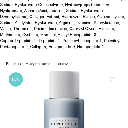
Sodium Hyaluronate Crosspolymer, Hydroxypropyltrimonium
Hyaluronate, Aspartic Acid, Leucine, Sodium Hyaluronate
Dimethylsilanol, Collagen Extract, Hydrolyzed Elastin, Alanine, Lysine,
Sodium Acetylated Hyaluronate, Arginine, Tyrosine, Phenylalanine,
Лучшие бренды корейской
и европейской косметики
Valine, Threonine, Proline, Isoleucine, Caprylyl Glycol, Histidine,
Methionine, Cysteine, Mannitol, Acetyl Hexapeptide-8,
% SALE
Доставка и оплата
Copper Tripeptide-1, Tripeptide-1, Palmitoyl Tripeptide-1, Palmitoyl
Новинки
Обмен и возврат
Pentapeptide-4, Collagen, Hexapeptide-9, Nonapeptide-1
Бренды
Публичная оферта
Уход за лицом
Подарочный сертификат
Уход за волосами
Наше образование
Вас также могут заинтересовать:
Уход за телом
NEW
Подобрать уход
ОБРАТНАЯ СВЯЗЬ
+375 33 321 73 65
Помощь в подборе