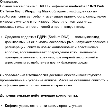
Описание:
Ночная маска-плёнка с ПДРН и кофеином
medicube PDRN Pink
Caffeine Night Wrapping Mask
обладает лимфодренажным
свойством, снимает отёки и уменьшает припухлость, стимулирует
микроциркуляцию и тонизирует. Укрепляет контуры лица,
повышает эластичность тканей и препятствует птозу.
Средство содержит
ПДРН
(Sodium DNA) — полинуклеотид,
добываемый из ДНК молок лососёвых рыб. Запускает процессы
регенерации, синтеза новых коллагеновых и эластиновых
волокон, восстанавливает повреждение кожи, вызванное
преждевременным старением, чрезмерной инсоляцией и
агрессивным воздействием других факторов среды.
Липосомальная технология
доставки обеспечивает глубокое
проникновение и усвоение активов. Маска не оставляет липкости и
комфортна для использования во время сна.
Дополнительные действующие компоненты:
Кофеин
укрепляет стенки капилляров, улучшает