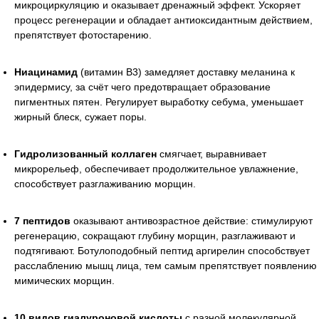
микроциркуляцию и оказывает дренажный эффект. Ускоряет
процесс регенерации и обладает антиоксидантным действием,
препятствует фотостарению.
Ниацинамид
(витамин B3) замедляет доставку меланина к
эпидермису, за счёт чего предотвращает образование
пигментных пятен. Регулирует выработку себума, уменьшает
жирный блеск, сужает поры.
Гидролизованный коллаген
смягчает, выравнивает
микрорельеф, обеспечивает продолжительное увлажнение,
способствует разглаживанию морщин.
7 пептидов
оказывают антивозрастное действие: стимулируют
регенерацию, сокращают глубину морщин, разглаживают и
подтягивают. Ботулоподобный пептид аргирелин способствует
расслаблению мышц лица, тем самым препятствует появлению
мимических морщин.
10 видов гиалуроновой кислоты
с разной молекулярной