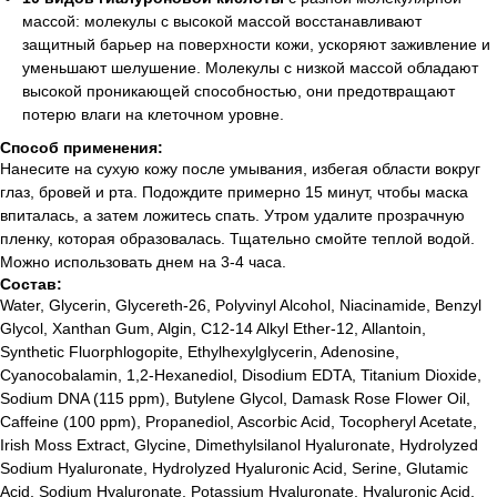
массой: молекулы с высокой массой восстанавливают
защитный барьер на поверхности кожи, ускоряют заживление и
уменьшают шелушение. Молекулы с низкой массой обладают
высокой проникающей способностью, они предотвращают
потерю влаги на клеточном уровне.
Способ применения:
Нанесите на сухую кожу после умывания, избегая области вокруг
глаз, бровей и рта. Подождите примерно 15 минут, чтобы маска
впиталась, а затем ложитесь спать. Утром удалите прозрачную
пленку, которая образовалась. Тщательно смойте теплой водой.
Можно использовать днем на 3-4 часа.
Состав:
Water, Glycerin, Glycereth-26, Polyvinyl Alcohol, Niacinamide, Benzyl
Glycol, Xanthan Gum, Algin, C12-14 Alkyl Ether-12, Allantoin,
Synthetic Fluorphlogopite, Ethylhexylglycerin, Adenosine,
Cyanocobalamin, 1,2-Hexanediol, Disodium EDTA, Titanium Dioxide,
Sodium DNA (115 ppm), Butylene Glycol, Damask Rose Flower Oil,
Caffeine (100 ppm), Propanediol, Ascorbic Acid, Tocopheryl Acetate,
Irish Moss Extract, Glycine, Dimethylsilanol Hyaluronate, Hydrolyzed
Sodium Hyaluronate, Hydrolyzed Hyaluronic Acid, Serine, Glutamic
Acid, Sodium Hyaluronate, Potassium Hyaluronate, Hyaluronic Acid,