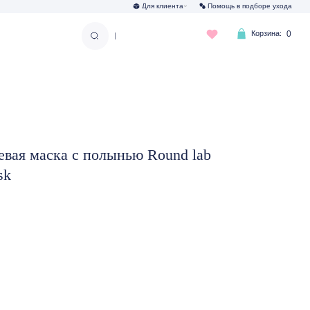
Для клиента
Помощь в подборе ухода
Корзина:
0
|
вая маска с полынью Round lab
sk