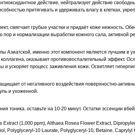
нтиоксидантное действие, нейтрализует действие свободны
обностью притягивать и удерживать влагу в клетках, укреп
кт, смягчает грубые участки и придаёт коже нежность. Об
 пор и нормализации выработки кожного сала, активной ре
ллы Азиатской, именно этот компонент является лучшим в у
з коллагена, оказывает противовоспалительный эффект. Ос
 и ускоряет процесс заживления кожи. Осветляет гиперпи
ащищает от негативного воздействия поверхностно-активны
упь и ухоженной.
ния тоника. оставьте на 10-20 минут. Остатки эссенции вбе
is Extract (1,000 ppm), Althaea Rosea Flower Extract, Dipropyl
, Polyglyceryl-10 Laurate, Polyglyceryl-10, Betaine, Caprylyl 