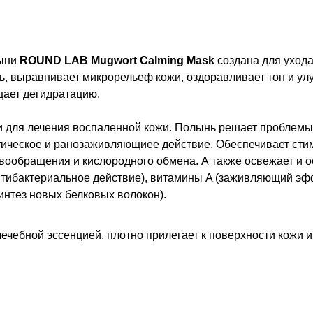
лыни
ROUND LAB Mugwort Calming Mask
создана для ухода
сть, выравнивает микрорельеф кожи, оздоравливает тон и у
щает дегидратацию.
и для лечения воспаленной кожи. Полынь решает проблемы
тическое и ранозаживляющиее действие. Обеспечивает сти
овообращения и кислородного обмена. А также освежает и о
тибактериальное действие), витамины A (заживляющий эфф
интез новых белковых волокон).
лечебной эссенцией, плотно прилегает к поверхности кожи