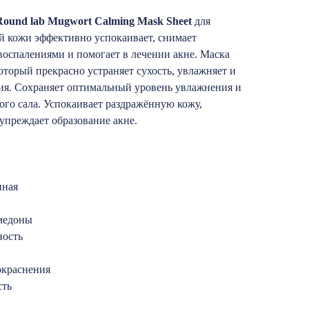
ound lab Mugwort Calming Mask Sheet
для
й кожи эффективно успокаивает, снимает
 воспалениями и помогает в лечении акне. Маска
оторый прекрасно устраняет сухость, увлажняет и
ния. Cохраняет оптимальный уровень увлажнения и
го сала. Успокаивает раздражённую кожу,
упреждает образование акне.
нная
медоны
ность
окраснения
сть