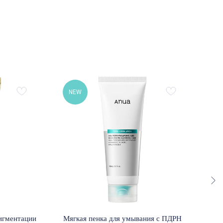
NEW
N
игментации
Мягкая пенка для умывания с ПДРН