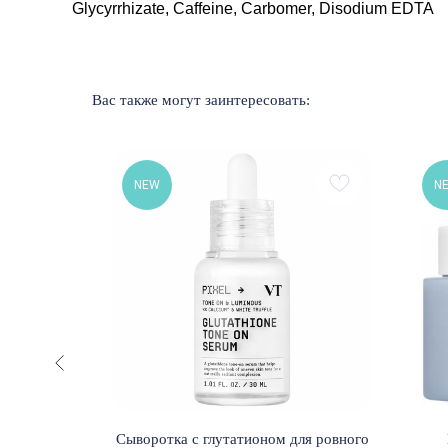
Glycyrrhizate, Caffeine, Carbomer, Disodium EDTA
Вас также могут заинтересовать:
NEW
N
ином С и
Сыворотка с глутатионом для ровного