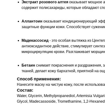
Экстракт розового алтея
оказывает мощное а
содержит полисахариды, которые обладают спос
Аллантоин
оказывает кондиционирующий эффе
защитные функции кожи. Способствует сужению
Мадекассосид
- это особая вытяжка из Центе
антиоксидантное действие, стимулирует синте
микроциркуляцию крови. Разглаживает морщины
Бетаин
снимает покраснения и раздражения, з
тканей, делает кожу бархатной, приятной на ощ
Способ применения:
Нанесите маску на чистую кожу, после использова
Состав:
Water, Glycerin, Methylpropanediol, Artemisia Vulgar
Glycol, Madecassoside, Tromethamine, 1,2-Hexanediol