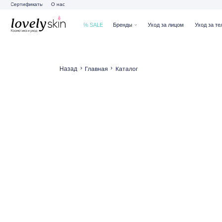
Сертификаты
О нас
% SALE
Бренды
Уход за лицом
Уход за телом
Ух
›
›
Главная
Каталог
Назад