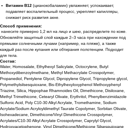
Витамин B12
(цианокобаламин) увлажняет, успокаивает,
подавляет воспалительный процесс, укрепляет капилляры,
снижает риск развития акне.
Способ применения:
нанесите примерно 1,2 мл на лицо и шею, распределите по коже.
Обновляйте защитный слой каждые 2–3 часа при нахождении под
прямыми солнечными лучами (например, на пляже), а также
каждый раз после купания или обтирания полотенцем. Подходит
для тела.
Состав:
Water, Homosalate, Ethylhexyl Salicylate, Octocrylene, Butyl
Methoxydibenzoylmethane, Methyl Methacrylate Crosspolymer,
Propanediol, Pentylene Glycol, Dipropylene Glycol, Tripropylene glycol,
Polymethylsilsesquioxane, Bis-Ethylhexyloxyphenol Methoxyphenyl
Triazine, Silica, Hippophae Rhamnoides Oil, Dimethicone, Disiloxane,
Methyl Trimethicone, Cetearyl Olivate, Erythritol, Phenylbenzimidazole
Sulfonic Acid, Poly C10-30 Alkyl Acrylate, Tromethamine, Sodium
Acrylate/Sodium Acryloyldimethyl Taurate Copolymer, Sorbitan Olivate,
Isohexadecane, Dimethicone/Vinyl Dimethicone Crosspolymer,
Acrylates/C10-30 Alkyl Acrylate Crosspolymer, Caprylyl Glycol,
Hydroxyacetophenone, Vinyl Dimethicone/Methicone Silsesquioxane