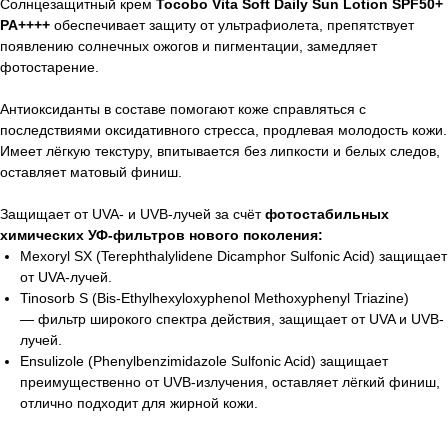
Солнцезащитный крем
Tocobo Vita Soft Daily Sun Lotion SPF50+
PA++++
обеспечивает защиту от ультрафиолета, препятствует
появлению солнечных ожогов и пигментации, замедляет
фотостарение.
Антиоксиданты в составе помогают коже справляться с
последствиями оксидативного стресса, продлевая молодость кожи.
Имеет лёгкую текстуру, впитывается без липкости и белых следов,
оставляет матовый финиш.
Защищает от UVA- и UVB-лучей за счёт
фотостабильных
химических УФ-фильтров нового поколения:
Mexoryl SX (Terephthalylidene Dicamphor Sulfonic Acid) защищает
от UVA-лучей.
Tinosorb S (Bis-Ethylhexyloxyphenol Methoxyphenyl Triazine)
— фильтр широкого спектра действия, защищает от UVA и UVB-
лучей.
Ensulizole (Phenylbenzimidazole Sulfonic Acid) защищает
преимущественно от UVB-излучения, оставляет лёгкий финиш,
отлично подходит для жирной кожи.