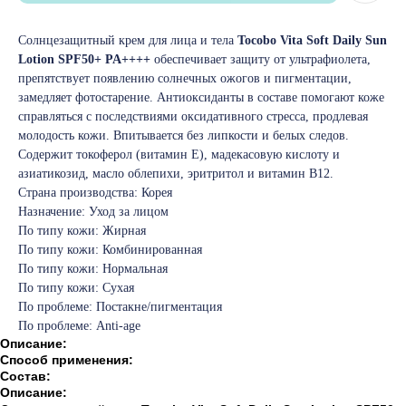
Солнцезащитный крем для лица и тела
Tocobo Vita Soft Daily Sun
Lotion SPF50+ PA++++
обеспечивает защиту от ультрафиолета,
препятствует появлению солнечных ожогов и пигментации,
замедляет фотостарение. Антиоксиданты в составе помогают коже
справляться с последствиями оксидативного стресса, продлевая
молодость кожи. Впитывается без липкости и белых следов.
Содержит токоферол (витамин E), мадекасовую кислоту и
азиатикозид, масло облепихи, эритритол и витамин B12.
Страна производства: Корея
Назначение: Уход за лицом
По типу кожи: Жирная
По типу кожи: Комбинированная
По типу кожи: Нормальная
По типу кожи: Сухая
По проблеме: Постакне/пигментация
По проблеме: Anti-age
Описание:
Способ применения:
Состав:
Описание: