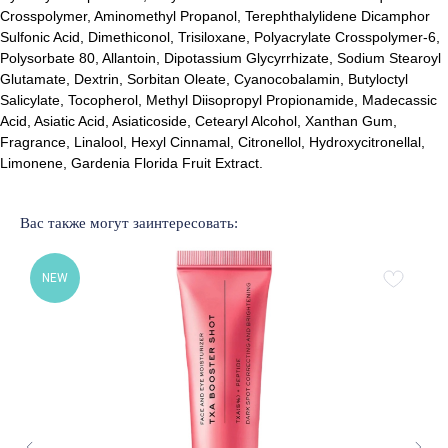
Crosspolymer, Aminomethyl Propanol, Terephthalylidene Dicamphor
Sulfonic Acid, Dimethiconol, Trisiloxane, Polyacrylate Crosspolymer-6,
Polysorbate 80, Allantoin, Dipotassium Glycyrrhizate, Sodium Stearoyl
Glutamate, Dextrin, Sorbitan Oleate, Cyanocobalamin, Butyloctyl
Лучшие бренды корейской
и европейской косметики
Salicylate, Tocopherol, Methyl Diisopropyl Propionamide, Madecassic
Acid, Asiatic Acid, Asiaticoside, Cetearyl Alcohol, Xanthan Gum,
% SALE
Доставка и оплата
Fragrance, Linalool, Hexyl Cinnamal, Citronellol, Hydroxycitronellal,
Новинки
Обмен и возврат
Limonene, Gardenia Florida Fruit Extract.
Бренды
Публичная оферта
Уход за лицом
Подарочный сертификат
Уход за волосами
Наше образование
Вас также могут заинтересовать:
Уход за телом
NEW
Подобрать уход
ОБРАТНАЯ СВЯЗЬ
+375 33 321 73 65
Помощь в подборе