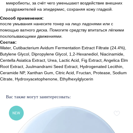
микробиоты, за счёт чего уменьшают воздействие внешних
раздражителей на эпидермис, сохраняя кожу гладкой.
Способ применения:
после умывания нанесите тонер на лицо ладонями или с
помощью ватного диска. Помогите средству впитаться лёгкими
похлопывающими движениями.
Состав:
Лучшие бренды корейской
Water, Cutibacterium Avidum Fermentation Extract Filtrate (24.4%),
и европейской косметики
Butylene Glycol, Dipropylene Glycol, 1,2-Hexanediol, Niacinamide,
Centella Asiatica Extract, Urea, Lactic Acid, Fig Extract, Angelica Elm
% SALE
Доставка и оплата
Root Extract, Juulmandrami Seed Extract, Hydrogenated Lecithin,
Новинки
Обмен и возврат
Ceramide NP, Xanthan Gum, Citric Acid, Fructan, Protease, Sodium
Бренды
Публичная оферта
Citrate, Hydroxyacetophenone, Ethylhexylglycerin
Уход за лицом
Подарочный сертификат
Уход за волосами
Наше образование
Уход за телом
Вас также могут заинтересовать:
NEW
Подобрать уход
ОБРАТНАЯ СВЯЗЬ