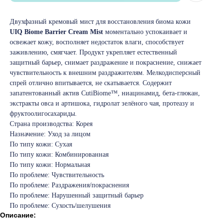
Двухфазный кремовый мист для восстановления биома кожи
UIQ Biome Barrier Cream Mist
моментально успокаивает и
освежает кожу, восполняет недостаток влаги, способствует
заживлению, смягчает. Продукт укрепляет естественный
защитный барьер, снимает раздражение и покраснение, снижает
чувствительность к внешним раздражителям. Мелкодисперсный
спрей отлично впитывается, не скатывается. Содержит
запатентованный актив CutiBiome™, ниацинамид, бета-глюкан,
экстракты овса и артишока, гидролат зелёного чая, протеазу и
фруктоолигосахариды.
Страна производства: Корея
Назначение: Уход за лицом
По типу кожи: Сухая
По типу кожи: Комбинированная
По типу кожи: Нормальная
По проблеме: Чувствительность
По проблеме: Раздражения/покраснения
По проблеме: Нарушенный защитный барьер
По проблеме: Сухость/шелушения
Описание: