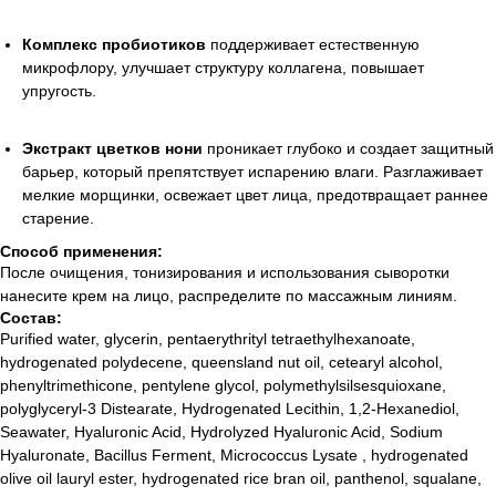
Комплекс пробиотиков
поддерживает естественную
микрофлору, улучшает структуру коллагена, повышает
упругость.
Экстракт цветков нони
проникает глубоко и создает защитный
барьер, который препятствует испарению влаги. Разглаживает
мелкие морщинки, освежает цвет лица, предотвращает раннее
старение.
Способ применения:
После очищения, тонизирования и использования сыворотки
нанесите крем на лицо, распределите по массажным линиям.
Состав:
Purified water, glycerin, pentaerythrityl tetraethylhexanoate,
hydrogenated polydecene, queensland nut oil, cetearyl alcohol,
phenyltrimethicone, pentylene glycol, polymethylsilsesquioxane,
polyglyceryl-3 Distearate, Hydrogenated Lecithin, 1,2-Hexanediol,
Seawater, Hyaluronic Acid, Hydrolyzed Hyaluronic Acid, Sodium
Hyaluronate, Bacillus Ferment, Micrococcus Lysate , hydrogenated
olive oil lauryl ester, hydrogenated rice bran oil, panthenol, squalane,