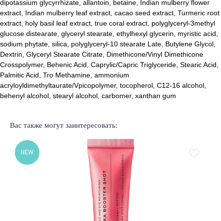
dipotassium glycyrrhizate, allantoin, betaine, Indian mulberry flower
extract, Indian mulberry leaf extract, cacao seed extract, Turmeric root
extract, holy basil leaf extract, true coral extract, polyglyceryl-3methyl
glucose distearate, glyceryl stearate, ethylhexyl glycerin, myristic acid,
sodium phytate, silica, polyglyceryl-10 stearate Late, Butylene Glycol,
Лучшие бренды корейской
Dextrin, Glyceryl Stearate Citrate, Dimethicone/Vinyl Dimethicone
и европейской косметики
Crosspolymer, Behenic Acid, Caprylic/Capric Triglyceride, Stearic Acid,
Palmitic Acid, Tro Methamine, ammonium
% SALE
Доставка и оплата
acryloyldimethyltaurate/Vpicopolymer, tocopherol, C12-16 alcohol,
Новинки
Обмен и возврат
behenyl alcohol, stearyl alcohol, carbomer, xanthan gum
Бренды
Публичная оферта
Уход за лицом
Подарочный сертификат
Уход за волосами
Наше образование
Вас также могут заинтересовать:
Уход за телом
NEW
Подобрать уход
ОБРАТНАЯ СВЯЗЬ
+375 33 321 73 65
Помощь в подборе