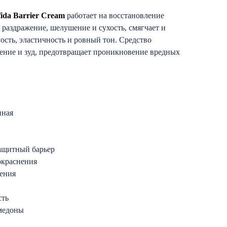
ifida Barrier Cream
работает на восстановление
 раздражение, шелушение и сухость, смягчает и
гость, эластичность и ровный тон. Средство
ение и зуд, предотвращает проникновение вредных
нная
ащитный барьер
окраснения
ения
сть
медоны