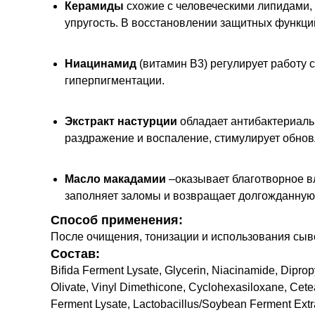
Керамиды
схожие с человеческими липидами,
упругость. В восстановлении защитных функц
Ниацинамид
(витамин В3) регулирует работу 
гиперпигментации.
Экстракт настурции
обладает антибактериаль
раздражение и воспаление, стимулирует обнов
Масло макадамии
–оказывает благотворное в
заполняет заломы и возвращает долгожданную
Способ применения:
После очищения, тонизации и использования сыв
Состав:
Bifida Ferment Lysate, Glycerin, Niacinamide, Diprop
Olivate, Vinyl Dimethicone, Cyclohexasiloxane, Cetea
Ferment Lysate, Lactobacillus/Soybean Ferment Extra