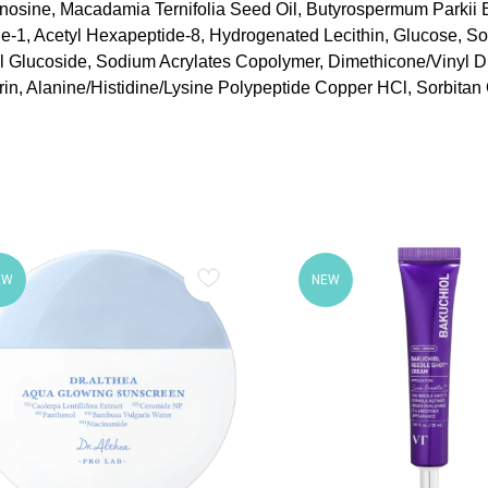
denosine, Macadamia Ternifolia Seed Oil, Butyrospermum Parkii 
ide-1, Acetyl Hexapeptide-8, Hydrogenated Lecithin, Glucose, So
yl Glucoside, Sodium Acrylates Copolymer, Dimethicone/Vinyl
rin, Alanine/Histidine/Lysine Polypeptide Copper HCl, Sorbitan
EW
NEW