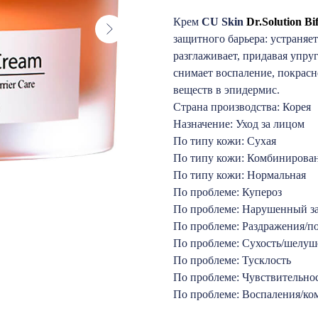
Крем
CU Skin
Dr.Solution B
защитного барьера: устраняет
разглаживает, придавая упру
снимает воспаление, покрасн
веществ в эпидермис.
Страна производства: Корея
Назначение: Уход за лицом
По типу кожи: Сухая
По типу кожи: Комбинирова
По типу кожи: Нормальная
По проблеме: Купероз
По проблеме: Нарушенный з
По проблеме: Раздражения/п
По проблеме: Сухость/шелуш
По проблеме: Тусклость
По проблеме: Чувствительно
По проблеме: Воспаления/ко