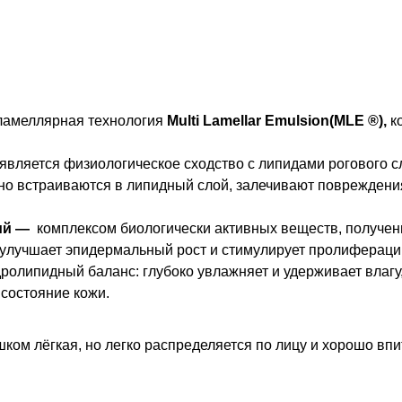
 ламеллярная технология
Multi Lamellar Emulsion(MLE ®),
ко
является физиологическое сходство с липидами рогового сл
но встраиваются в липидный слой, залечивают повреждения
ий —
комплексом биологически активных веществ, получе
 улучшает эпидермальный рост и стимулирует пролиферац
дролипидный баланс: глубоко увлажняет и удерживает влаг
 состояние кожи.
ком лёгкая, но легко распределяется по лицу и хорошо впи