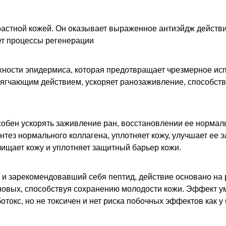
астной кожей. Он оказывает выраженное антиэйдж действ
ет процессы регенерации
хности эпидермиса, которая предотвращает чрезмерное исп
ягчающим действием, ускоряет ранозаживление, способств
собен ускорять заживление ран, восстановлении ее нормал
интез нормального коллагена, уплотняет кожу, улучшает ее 
ищает кожу и уплотняет защитный барьер кожи.
й и зарекомендовавший себя пептид, действие основано на
новых, способствуя сохранению молодости кожи. Эффект 
токс, но не токсичен и нет риска побочных эффектов как у 