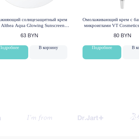
ажняющий солнцезащитный крем
Омолаживающий крем с ба
. Althea Aqua Glowing Sunscreen
микроиглами VT Cosmetics
SPF50+ PA++++ 45 мл
Reedle Shot Cream 3
63
BYN
80
BYN
Подробнее
В корзину
Подробнее
В к
Доставка и оплата
Обмен и возврат
Публичная оферта
Подарочный сертификат
Наше образование
Будьте в курсе, подпишитесь
на рассылку новостей
›