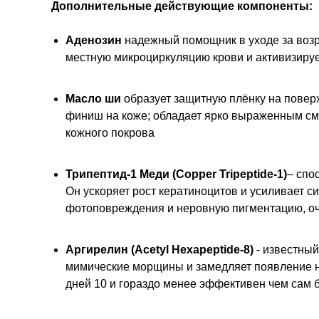
Дополнительные действующие компоненты:
Аденозин
надежный помощник в уходе за возр
местную микроциркуляцию крови и активизиру
Масло ши
образует защитную плёнку на повер
финиш на коже; обладает ярко выраженным см
кожного покрова
Трипептид-1 Меди (Copper Tripeptide-1)
– cпо
Он ускоряет рост кератиноцитов и усиливает с
фотоповреждения и неровную пигментацию, оч
Аргирелин (Acetyl Hexapeptide-8)
- известны
мимические морщины и замедляет появление 
дней 10 и гораздо менее эффективен чем сам бо