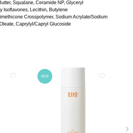
Butter, Squalane, Ceramide NP, Glyceryl
y Isoflavones, Lecithin, Butylene
 Dimethicone Crosspolymer, Sodium Acrylate/Sodium
 Oleate, Caprylyl/Capryl Glucoside
NEW
N