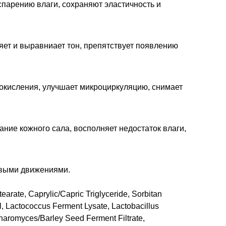
спарению влаги, сохраняют эластичность и
яет и выравниает тон, препятствует появлению
 окисления, улучшает микроциркуляцию, снимает
ние кожного сала, восполняет недостаток влаги,
овыми движениями.
earate, Caprylic/Capric Triglyceride, Sorbitan
l, Lactococcus Ferment Lysate, Lactobacillus
charomyces/Barley Seed Ferment Filtrate,