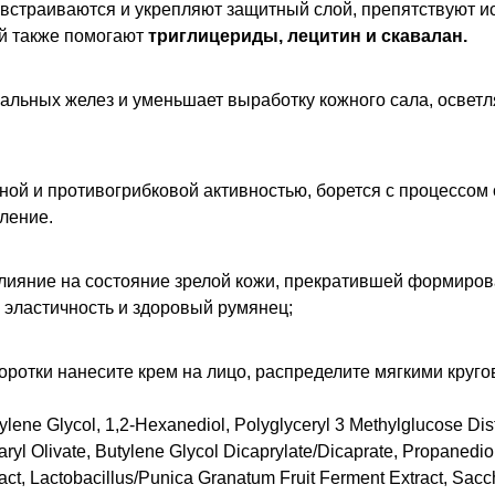
 встраиваются и укрепляют защитный слой, препятствуют и
ий также помогают
триглицериды, лецитин и скавалан.
сальных желез и уменьшает выработку кожного сала, осветл
ной и противогрибковой активностью, борется с процессом
ление.
лияние на состояние зрелой кожи, прекратившей формирова
 эластичность и здоровый румянец;
оротки нанесите крем на лицо, распределите мягкими круг
ylene Glycol, 1,2-Hexanediol, Polyglyceryl 3 Methylglucose Dist
ryl Olivate, Butylene Glycol Dicaprylate/Dicaprate, Propanedio
ct, Lactobacillus/Punica Granatum Fruit Ferment Extract, Sac