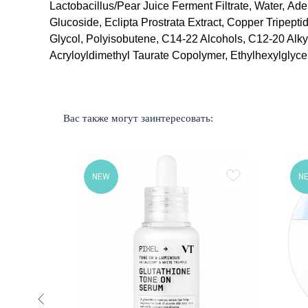
Lactobacillus/Pear Juice Ferment Filtrate, Water, A
Glucoside, Eclipta Prostrata Extract, Copper Tripept
Glycol, Polyisobutene, C14-22 Alcohols, C12-20 Alk
Acryloyldimethyl Taurate Copolymer, Ethylhexylglyce
Вас также могут заинтересовать:
NEW
N