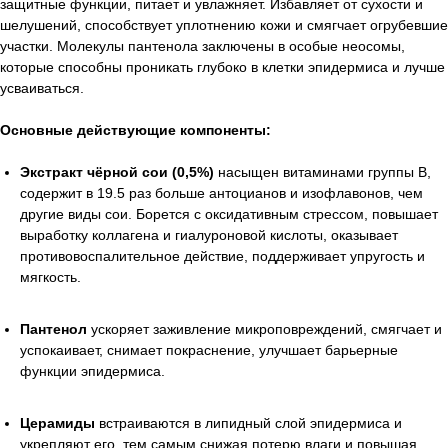
защитные функции, питает и увлажняет. Избавляет от сухости и
шелушений, способствует уплотнению кожи и смягчает огрубевшие
участки. Молекулы пантенола заключены в особые неосомы,
которые способны проникать глубоко в клетки эпидермиса и лучше
усваиваться.
Основные действующие компоненты:
Экстракт чёрной сои (0,5%)
насыщен витаминами группы B,
содержит в 19.5 раз больше антоцианов и изофлавонов, чем
другие виды сои. Борется с оксидативным стрессом, повышает
выработку коллагена и гиалуроновой кислоты, оказывает
противовоспалительное действие, поддерживает упругость и
мягкость.
Пантенол
ускоряет заживление микроповреждений, смягчает и
успокаивает, снимает покраснение, улучшает барьерные
функции эпидермиса.
Церамиды
встраиваются в липидный слой эпидермиса и
укрепляют его, тем самым снижая потерю влаги и повышая