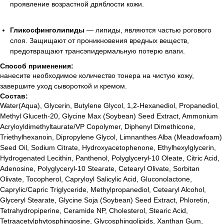
проявление возрастной дряблости кожи.
Гликосфинголипиды
— липиды, являются частью рогового
слоя. Защищают от проникновения вредных веществ,
предотвращают трансэпидермальную потерю влаги.
Способ применения:
нанесите необходимое количество тонера на чистую кожу,
завершите уход сывороткой и кремом.
Состав:
Water(Aqua), Glycerin, Butylene Glycol, 1,2-Hexanediol, Propanediol,
Methyl Gluceth-20, Glycine Max (Soybean) Seed Extract, Ammonium
Acryloyldimethyltaurate/VP Copolymer, Diphenyl Dimethicone,
Triethylhexanoin, Dipropylene Glycol, Limnanthes Alba (Meadowfoam)
Seed Oil, Sodium Citrate, Hydroxyacetophenone, Ethylhexylglycerin,
Hydrogenated Lecithin, Panthenol, Polyglyceryl-10 Oleate, Citric Acid,
Adenosine, Polyglyceryl-10 Stearate, Cetearyl Olivate, Sorbitan
Olivate, Tocopherol, Capryloyl Salicylic Acid, Gluconolactone,
Caprylic/Capric Triglyceride, Methylpropanediol, Cetearyl Alcohol,
Glyceryl Stearate, Glycine Soja (Soybean) Seed Extract, Phloretin,
Tetrahydropiperine, Ceramide NP, Cholesterol, Stearic Acid,
Лучшие бренды корейской
Tetraacetylphytosphingosine, Glycosphingolipids, Xanthan Gum,
и европейской косметики