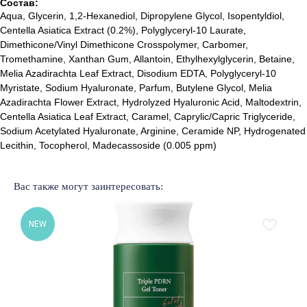
Состав:
Aqua, Glycerin, 1,2-Hexanediol, Dipropylene Glycol, Isopentyldiol,
Centella Asiatica Extract (0.2%), Polyglyceryl-10 Laurate,
Dimethicone/Vinyl Dimethicone Crosspolymer, Carbomer,
Tromethamine, Xanthan Gum, Allantoin, Ethylhexylglycerin, Betaine,
Melia Azadirachta Leaf Extract, Disodium EDTA, Polyglyceryl-10
Myristate, Sodium Hyaluronate, Parfum, Butylene Glycol, Melia
Azadirachta Flower Extract, Hydrolyzed Hyaluronic Acid, Maltodextrin,
Centella Asiatica Leaf Extract, Caramel, Caprylic/Capric Triglyceride,
Sodium Acetylated Hyaluronate, Arginine, Ceramide NP, Hydrogenated
Lecithin, Tocopherol, Madecassoside (0.005 ppm)
Лучшие бренды корейской
и европейской косметики
Вас также могут заинтересовать:
% SALE
Доставка и оплата
Новинки
Обмен и возврат
NEW
Бренды
Публичная оферта
Уход за лицом
Подарочный сертификат
Уход за волосами
Наше образование
Уход за телом