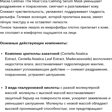
Маска Celimax The Real Cica Calming Serum Mask уменьшает
раздражение и покраснение, смягчает и разглаживает кожу.
Снижает чувствительность, увлажняет, поддерживает гладкость
рельефа. Гелевая эссенция, которой пропитана маска, имеет
лёгкую текстуру и не оставляет липкости.
Тонкое тканевое лекало из микрофибры плотно прилегает к коже,
не сползает и комфортно ощущается на лице.
Основные действующие компоненты:
Комплекс центеллы азиатской
(Centella Asiatica
Extract, Centella Asiatica Leaf Extract, Madecassoside) восполняет
недостаток влаги, восстанавливает гидролипидную мантию,
оказывает успокаивающее действие — снимает раздражение,
покраснение, устраняет шелушение.
3 вида гиалуроновой кислоты
с разной молекулярной
массой: молекулы с высокой массой восстанавливают
защитный барьер на поверхности кожи, ускоряют заживление и
уменьшают шелушение. Молекулы с низкой массой обладают
высокой проникающей способностью, они предотвращают