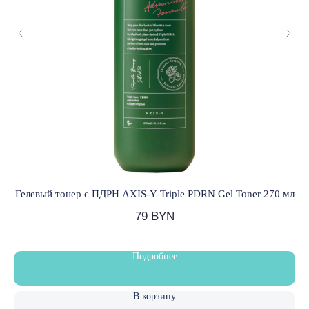
Подобрать уход
ОБРАТНАЯ СВЯЗЬ
+375 33 321 73 65
Помощь в подборе
ВОПРОСЫ И ПРЕДЛОЖЕНИЯ
lovely.skin@mail.ru
Будьте в курсе, подпишитесь
на рассылку новостей
Гелевый тонер с ПДРН AXIS-Y Triple PDRN Gel Toner 270 мл
›
79
BYN
Частное торговое унитарное предприятие
«Лавли Косметика»
Подробнее
УНП 591627688
Свидетельство о государственной регистрации:
№ 0232812 от 04.04.2025 г.
Зарегистрировано в Торговом реестре Республики
В корзину
Беларусь № 750260 от 29.05.2025 г.