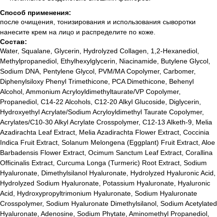
Способ применения:
после очищения, тонизирования и использования сыворотки
нанесите крем на лицо и распределите по коже.
Состав:
Water, Squalane, Glycerin, Hydrolyzed Collagen, 1,2-Hexanediol,
Methylpropanediol, Ethylhexylglycerin, Niacinamide, Butylene Glycol,
Sodium DNA, Pentylene Glycol, PVM/MA Copolymer, Carbomer,
Diphenylsiloxy Phenyl Trimethicone, PCA Dimethicone, Behenyl
Alcohol, Ammonium Acryloyldimethyltaurate/VP Copolymer,
Propanediol, C14-22 Alcohols, C12-20 Alkyl Glucoside, Diglycerin,
Hydroxyethyl Acrylate/Sodium Acryloyldimethyl Taurate Copolymer,
Acrylates/C10-30 Alkyl Acrylate Crosspolymer, C12-13 Alketh-9, Melia
Azadirachta Leaf Extract, Melia Azadirachta Flower Extract, Coccinia
Indica Fruit Extract, Solanum Melongena (Eggplant) Fruit Extract, Aloe
Barbadensis Flower Extract, Ocimum Sanctum Leaf Extract, Corallina
Officinalis Extract, Curcuma Longa (Turmeric) Root Extract, Sodium
Hyaluronate, Dimethylsilanol Hyaluronate, Hydrolyzed Hyaluronic Acid,
Hydrolyzed Sodium Hyaluronate, Potassium Hyaluronate, Hyaluronic
Acid, Hydroxypropyltrimonium Hyaluronate, Sodium Hyaluronate
Crosspolymer, Sodium Hyaluronate Dimethylsilanol, Sodium Acetylated
Лучшие бренды корейской
и европейской косметики
Hyaluronate, Adenosine, Sodium Phytate, Aminomethyl Propanediol,