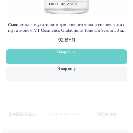
на рассылку новостей
›
Сыворотка с глутатионом для ровного тона и сияния кожи с
С
Частное торговое унитарное предприятие
глутатионом VT Cosmetics Glutathione Tone On Serum 30 мл
«Лавли Косметика»
УНП 591627688
Свидетельство о государственной регистрации:
92
BYN
№ 0232812 от 04.04.2025 г.
Зарегистрировано в Торговом реестре Республики
Беларусь № 750260 от 29.05.2025 г.
Подробнее
В корзину
Политика конфиденциальности
© LOVELY SKIN 2021
Разработка сайта