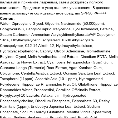
пальцами и прижмите ладонями, затем дождитесь полного
впитывания. Продолжите уход этапами увлажнения. В дневное
время используйте солнцезащитное средство SPF50 PA++++.
Состав:
Water, Dipropylane Glycol, Glycerin, Niacinamide (50,000ppm),
Polyg!ycerin-3, Caprylic/Capric Tralyceride, 1,2-Hexanediol, Betaine,
Soaum Carbomer, Ammonium Acryloyldimethyltaurate/VP Copolymer,
Silica, Ethylhexylalycerin, Acrylates/C10-30 Alkyl Acrylate
Crosspolymer, C12-14 Alketh-12, Hydroxyethylcellulose,
Hydroxyacetophenone, Caprylyl Glycol, Adenosine, Tromethamine,
Butylene Glycol, Melia Azadirachta Leaf Extract, Disodium EDTA, Melia
Azadirachta Flower Extract, Cyamopsis Tetragonoloba (Guar) Gum,
Curcuma Longa (Turmeric) Root Extract, Agar, Xanthan Gum,
Ubiquinone, Centella Asiatica Extract, Ocimum Sanctum Leaf Extroct,
Лучшие бренды корейской
Tocopherol (11ppm), Ascorbic Acid (10.1 ppm), Hydrogenated
и европейской косметики
Polydecene, Hippophae Rhamnoides Fruit Oil, Glutathione, Hippophae
Rhamnoides Water, Propanediol, Corallina Officinalis Extract,
% SALE
Доставка и оплата
Polyglyceryl-10 Laurate, Astaxanthin, Hydrogenated
Новинки
Обмен и возврат
Phosphatidylcholine, Disodium Phosphate, Polysorbate 60, Retinyl
Бренды
Публичная оферта
Palmitate (1ppm), Eriobotrya Japonica Leaf Extract, Sodium
Уход за лицом
Подарочный сертификат
Phosphate, Sodium Lauroyl Glutamate, Mentha Viridis (Spearmint)
Уход за волосами
Наше образование
Extract, Sodium Hyaluronate, Propolis Extract, Ferulic Acid,