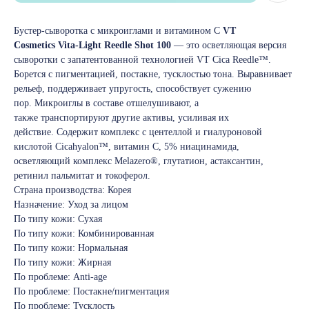
Бустер-сыворотка с микроиглами и витамином C
VT
Cosmetics Vita-Light Reedle Shot 100
— это осветляющая версия
сыворотки с запатентованной технологией VT Cica Reedle™.
Борется с пигментацией, постакне, тусклостью тона. Выравнивает
рельеф, поддерживает упругость, способствует сужению
пор. Микроиглы в составе отшелушивают, а
также транспортируют другие активы, усиливая их
действие. Содержит комплекс с центеллой и гиалуроновой
кислотой Cicahyalon™, витамин C, 5% ниацинамида,
осветляющий комплекс Melazero®, глутатион, астаксантин,
ретинил пальмитат и токоферол.
Страна производства: Корея
Назначение: Уход за лицом
По типу кожи: Сухая
По типу кожи: Комбинированная
По типу кожи: Нормальная
По типу кожи: Жирная
По проблеме: Anti-age
По проблеме: Постакне/пигментация
По проблеме: Тусклость