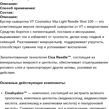
Описание:
Способ применения:
Состав:
Описание:
Бустер-сыворотка VT Cosmetics Vita-Light Reedle Shot 100 — это
осветляющая версия легендарной сыворотки от VT с микроиглами.
Средство борется с пигментацией, постакне и веснушками,
выравнивает тон и избавляет от тусклости, делая кожу гладкой и
сияющей. Разглаживает микрорельеф, поддерживает упругость,
способствует сужению пор и успокаивает воспаление.
Запатентованная технология
Cica Reedle™
, состоящая из
минеральных микроигл и центеллы, обеспечивает отшелушивание
рогового слоя и транспортирует другие активы, усиливая их
действие.
Основные действующие компоненты:
Cicahyalon™
— компонент, состоящий из экстракта зелёного
прополиса, комплекса центеллы (мадекассосид, мадекассовая
кислота, азиатикозид и азиатиковая кислота) и гиалуроновой
кислоты. Снимает раздражение, зуд и покраснение, увлажняет,